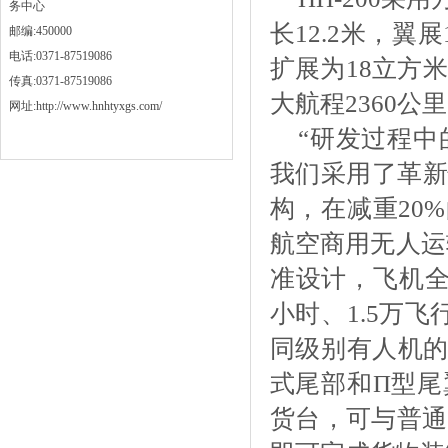
务中心
长12.2米，翼
邮编:450000
电话:0371-87519086
扩展为18立方米
传真:0371-87519086
大航程2360公
网址:http://www.hnhtyxgs.com/
“研发过程
我们采用了革新
构，在减重20
航空商用无人运
准设计，飞机全
小时、1.5万飞
同级别有人机的1
式尾部和Π型尾
货台，可与普通