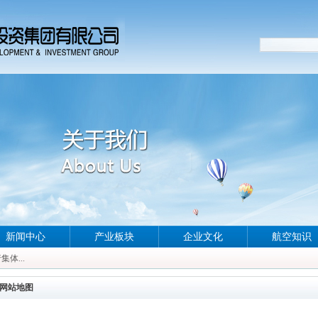
新闻中心
产业板块
企业文化
航空知识
体...
体...
体...
网站地图
体...