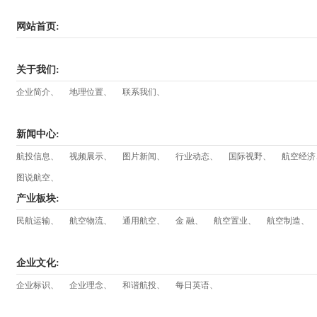
网站首页:
关于我们
:
企业简介、
地理位置、
联系我们、
新闻中心
:
航投信息、
视频展示、
图片新闻、
行业动态、
国际视野、
航空经济
图说航空、
产业板块
:
民航运输、
航空物流、
通用航空、
金 融、
航空置业、
航空制造、
企业文化
:
企业标识、
企业理念、
和谐航投、
每日英语、