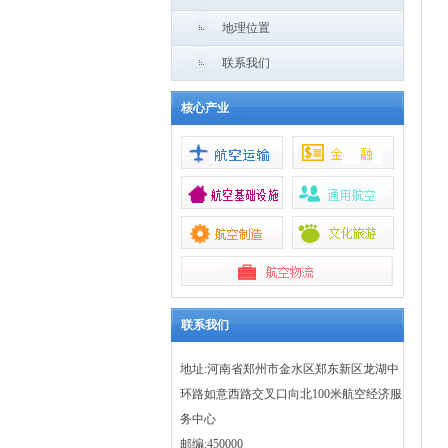
地理位置
联系我们
核心产业
联系我们
地址:河南省郑州市金水区郑东新区龙湖中
环路如意西路交叉口向北100米航空经济服
务中心
邮编:450000