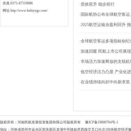
传真:0371-87519086
·
质效双升 稳步前行
网址:http://www.hnhtyxgs.com/
·
国际航协公布全球航空客运
·
2025航空运输业盈利回升 
·
全球航空客运多项指标创纪
·
加速回暖 民航上市公司展
·
市场活力加速释放的支线机
·
低空经济活力凸显 产业化
·
在业绩持续向好中向新求质
版权所有：河南民航发展投资集团有限公司版权所有
豫ICP备19000764号-1
地址：河南省郑州市金水区郑东新区龙湖中环路如意西路交叉口向北100米航空经济服务中