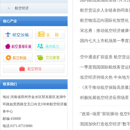
·
国内航线燃油附加费7月5日
航空经济
·
航空货运步入全链条协同发
·
航空物流迈向国际化智慧化
核心产业
·
宋志勇：推动低空经济健康
·
国内七大上市机场第一季度实
·
空中通道扩容提质 航空货
·
一季度我国国际航线客货运
·
低空经济持续火热 中央地
联系我们
·
《关于推动低空保险高质量
地址:河南省郑州市金水区郑东新区龙湖中
·
积极拓展低空经济应用场景
环路如意西路交叉口向北100米航空经济服
务中心
·
"政策+场景"双轮驱动 低空
邮编:450000
·
我国加快打造低空经济“数字
电话:0371-87519086