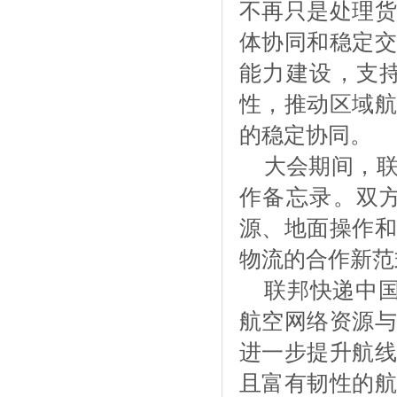
不再只是处理货
体协同和稳定交
能力建设，支
性，推动区域航
的稳定协同。
大会期间，
作备忘录。双
源、地面操作和
物流的合作新范
联邦快递中
航空网络资源与
进一步提升航线
且富有韧性的航