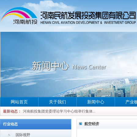
网站首页
关于我们
新闻中心
产业
河南航投集团党委理论学习中心组举行集体...
最新动态：
河南航投集团党委理论学习中心组举行集体...
河南航投集团党委理论学习中心组举行集体...
航空经济
行业动态
河南航投集团党委理论学习中心组举行集体...
国际视野