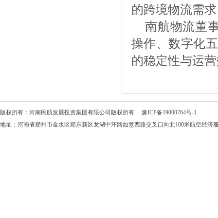
的跨境物流需求
南航物流董
操作、数字化五
的稳定性与运营
版权所有：河南民航发展投资集团有限公司版权所有
豫ICP备19000764号-1
地址：河南省郑州市金水区郑东新区龙湖中环路如意西路交叉口向北100米航空经济服务中