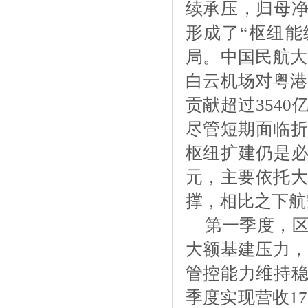
续承压，归母净
形成了“枢纽能
局。中国民航大
白云机场对粤港
贡献超过3540
尽管短期面临折
枢纽扩建仍是必
元，主要依托大
撑，相比之下航
第一季度，
大额基建压力，
管控能力维持稳
季度实现营收17.