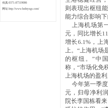
传真:0371-87519086
则表现出枢纽能
网址:http://www.hnhtyxgs.com/
能力综合影响下
上海机场第
元，同比增长11
增长6.1%，上
上。“上海机场
的枢纽。”中
称，“市场化免
上海机场的盈利
今年第一季
元，归母净利润
院长李国栋看来