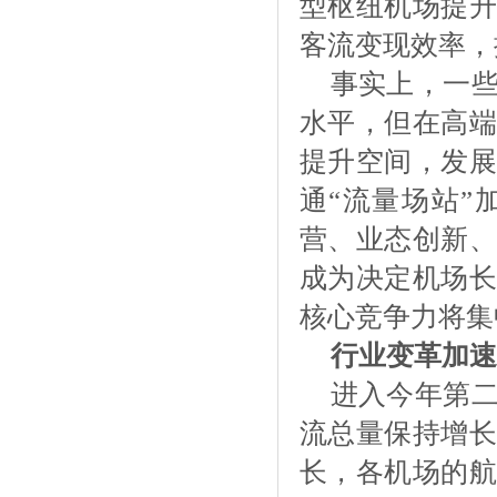
型枢纽机场提升
客流变现效率，
事实上，一
水平，但在高端
提升空间，发展
通
“流量场站”
营、业态创新、
成为决定机场长
核心竞争力将集
行业变革加速
进入今年第
流总量保持增长
长，各机场的航