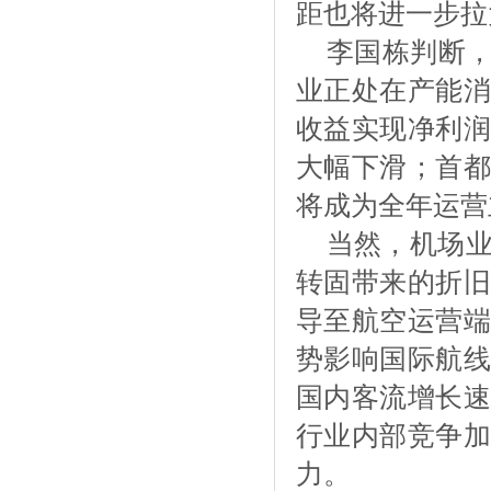
距也将进一步拉
李国栋判断
业正处在产能消
收益实现净利润
大幅下滑；首都
将成为全年运营
当然，机场
转固带来的折旧
导至航空运营端
势影响国际航线
国内客流增长速
行业内部竞争加
力。