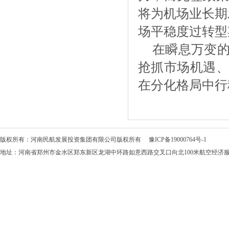
将为机场业长期
场平稳度过转型
在瞬息万变
抢抓市场机遇、
在分化格局中行
版权所有：河南民航发展投资集团有限公司版权所有
豫ICP备19000764号-1
地址：河南省郑州市金水区郑东新区龙湖中环路如意西路交叉口向北100米航空经济服务中