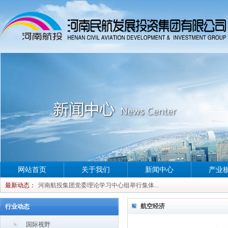
网站首页
关于我们
新闻中心
产业
河南航投集团党委理论学习中心组举行集体...
最新动态：
河南航投集团党委理论学习中心组举行集体...
河南航投集团党委理论学习中心组举行集体...
航空经济
行业动态
河南航投集团党委理论学习中心组举行集体...
国际视野