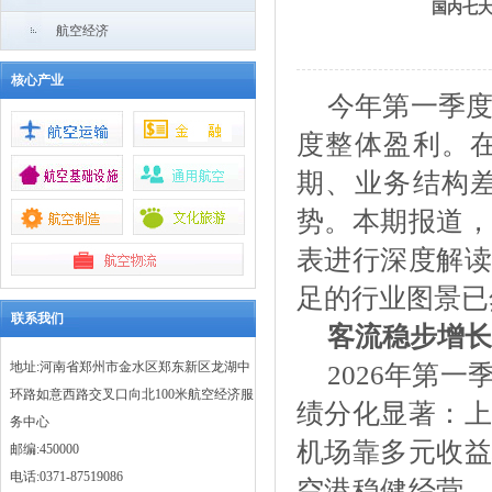
国内七大
航空经济
核心产业
今年第一季
度整体盈利。
期、业务结构
势。本期报道，
表进行深度解读
足的行业图景已
联系我们
客流稳步增长
地址:河南省郑州市金水区郑东新区龙湖中
2026年第
环路如意西路交叉口向北100米航空经济服
绩分化显著：上
务中心
机场靠多元收益
邮编:450000
电话:0371-87519086
空港稳健经营，