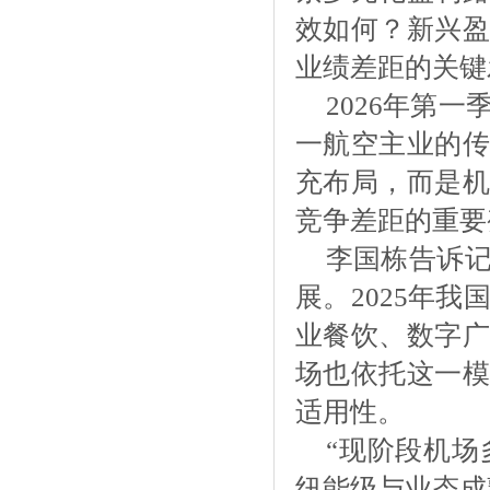
效如何？新兴盈
业绩差距的关键
2026年第
一航空主业的传
充布局，而是机
竞争差距的重要
李国栋告诉
展。
2025年
业餐饮、数字广
场也依托这一模
适用性。
“现阶段机
纽能级与业态成