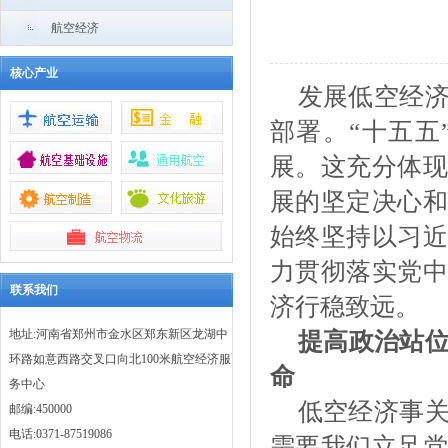
航空经济
核心产业
发展低空经
部署。
“十五
展。这充分体现
展的坚定决心和
始终坚持以习近
力贯彻落实党中
联系我们
济行稳致远。
地址:河南省郑州市金水区郑东新区龙湖中
提高政治站
环路如意西路交叉口向北100米航空经济服
命
务中心
低空经济事
邮编:450000
电话:0371-87519086
需要我们立足党