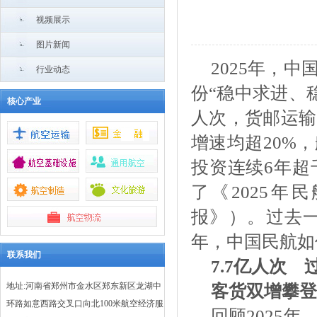
视频展示
图片新闻
2025年，
行业动态
份“稳中求进、
核心产业
人次，货邮运输
增速均超20%，
投资连续6年超
了《2025
报》）。过去
年，中国民航如
联系我们
7.7亿人次 
地址:河南省郑州市金水区郑东新区龙湖中
客货双增攀登
环路如意西路交叉口向北100米航空经济服
回顾
2025