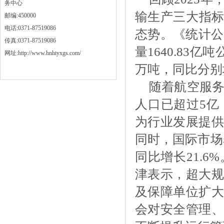
务中心
输生产三大指标
邮编:450000
电话:0371-87519086
态势。《统计公
传真:0371-87519086
量1640.83亿
网址:http://www.hnhtyxgs.com/
万吨，同比分别增长
随着航空服
人口已超过5亿
为行业发展提供
同时，国际市场表
同比增长21.
津表示，超大规
及保障单位扩大
会对安全管理、