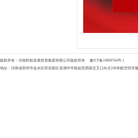
版权所有：河南民航发展投资集团有限公司版权所有
豫ICP备19000764号-1
地址：河南省郑州市金水区郑东新区龙湖中环路如意西路交叉口向北100米航空经济服务中