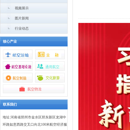
视频展示
图片新闻
行业动态
核心产业
联系我们
地址:河南省郑州市金水区郑东新区龙湖中
环路如意西路交叉口向北100米航空经济服