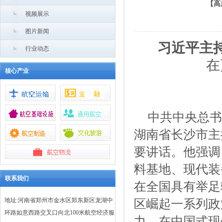
【高
视频展示
图片新闻
习近平主
行业动态
在
核心产业
中共中央总书
湖南省长沙市主
要讲话。他强调
料基地、现代装
联系我们
在全国具有举足
地址:河南省郑州市金水区郑东新区龙湖中
区崛起一系列政
环路如意西路交叉口向北100米航空经济服
力，在中国式现