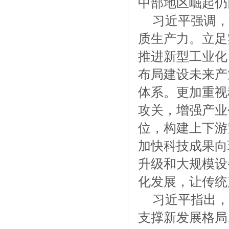
中部地区崛起仍
习近平强调，
质生产力。立足
推进新型工业化
布局建设未来产
体系。更加重视
攻关，增强产业
位，构建上下游
加快科技成果向
升级和大规模设
化发展，让传统
习近平指出，
支撑新发展格局