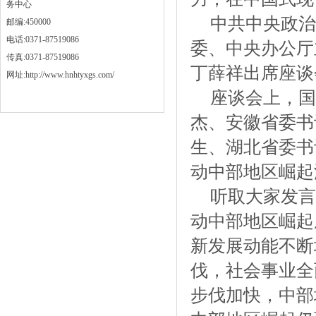
务中心
中共中央政治
邮编:450000
电话:0371-87519086
委、中央办公厅
传真:0371-87519086
丁薛祥出席座谈
网址:http://www.hnhtyxgs.com/
座谈会上，国
杰、安徽省委书
生、湖北省委书
动中部地区崛起
听取大家发言
动中部地区崛起
新发展动能不断
伐，社会事业全
步伐加快，中部