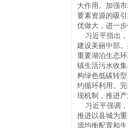
大作用。加强市
要素资源的吸引
优做大，进一步
习近平指出，
建设美丽中部。
重要湖泊生态环
镇生活污水收集
构绿色低碳转型
约循环利用。完
现机制，推进产
习近平强调，
推进以县城为重
源均衡配置和生