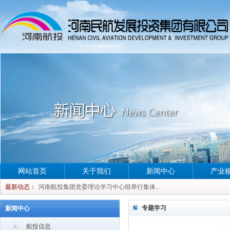
网站首页
关于我们
新闻中心
产业
河南航投集团党委理论学习中心组举行集体...
最新动态：
河南航投集团党委理论学习中心组举行集体...
河南航投集团党委理论学习中心组举行集体...
专题学习
新闻中心
河南航投集团党委理论学习中心组举行集体...
航投信息