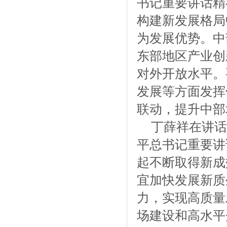
书记重要讲话精
构建新发展格局
为发展优势。中
东部地区产业创
对外开放水平。
发展等方面发挥
联动，提升中部
丁薛祥在讲话
平总书记重要讲
起不断取得新成
宜加快发展新质
力，实现高质量
场建设和高水平