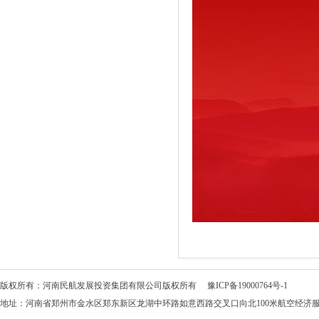
版权所有：河南民航发展投资集团有限公司版权所有
豫ICP备19000764号-1
地址：河南省郑州市金水区郑东新区龙湖中环路如意西路交叉口向北100米航空经济服务中