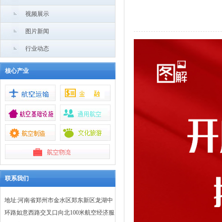
视频展示
图片新闻
行业动态
核心产业
联系我们
地址:河南省郑州市金水区郑东新区龙湖中
环路如意西路交叉口向北100米航空经济服