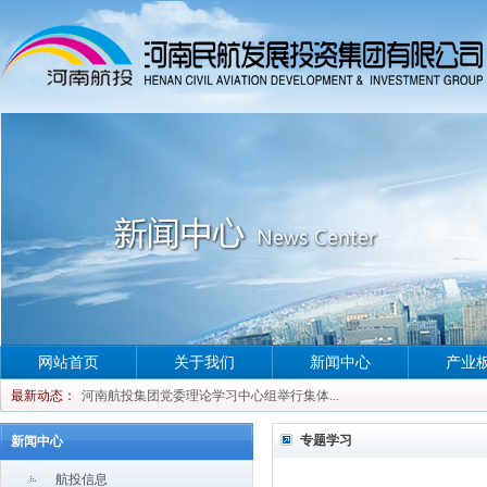
网站首页
关于我们
新闻中心
产业
河南航投集团党委理论学习中心组举行集体...
最新动态：
河南航投集团党委理论学习中心组举行集体...
河南航投集团党委理论学习中心组举行集体...
专题学习
新闻中心
河南航投集团党委理论学习中心组举行集体...
航投信息