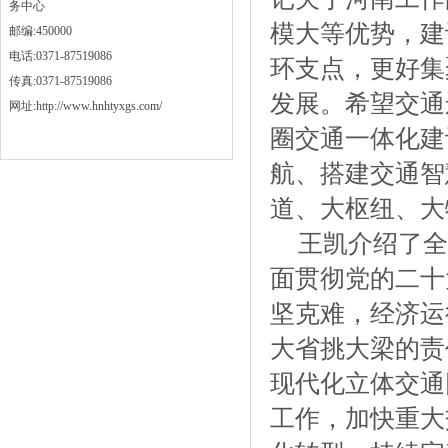
务中心
模大等优势，建
邮编:450000
电话:0371-87519086
环支点，更好集
传真:0371-87519086
发展。希望交通
网址:http://www.hnhtyxgs.com/
圈交通一体化建
航、搭建交通智
道、大枢纽、大
王凯介绍了全
面贯彻党的二十
坚克难，经济运
大省挑大梁的责
现代化立体交通
工作，加快重大