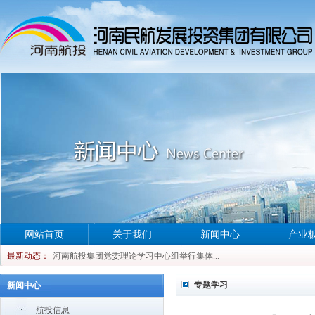
网站首页
关于我们
新闻中心
产业
河南航投集团党委理论学习中心组举行集体...
最新动态：
河南航投集团党委理论学习中心组举行集体...
河南航投集团党委理论学习中心组举行集体...
专题学习
新闻中心
河南航投集团党委理论学习中心组举行集体...
航投信息