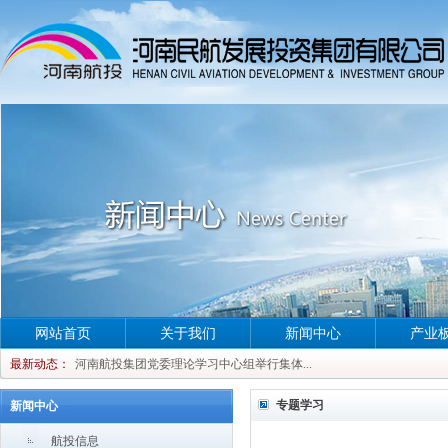
网站首页
关于我们
新闻中心
产业
河南航投集团党委理论学习中心组举行集体...
最新动态：
河南航投集团党委理论学习中心组举行集体...
河南航投集团党委理论学习中心组举行集体...
专题学习
新闻中心
河南航投集团党委理论学习中心组举行集体...
航投信息