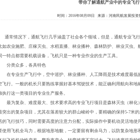
带你了解通航产业中的专业飞行
时间：2016年08月09日 来源：
河南民航发展投资
通常情况下，通航飞行几乎涵盖了社会各个领域，但是，通航专业飞行
比如农业施肥、庄稼灭虫、水稻直播、林业播种、森林防护、林业灭虫、
同一特点都需要机载设备，飞机只是一种专业作业的生产工具。
分类众多，各具特色
在专业生产飞行中，空中巡护、林业播种、人工降雨是技术难度最低的
空飞行。一般的机长只要熟练掌握好基本驾驶技术，能正确利用航向和地
独执行这一类项目的专业生产服务。
最为复杂、难度最大、技术要求高的专业飞行项目是森林灭虫（林化）
最突出的复杂项目，尤其在落差较大的群山峻岭中，要精确的保持5-7米
活的飞行技巧，同时需要高度的注意力分配，实际操作中要机动灵活地使
要使用飞机全马力，根据地形地貌，一定要留有剩余马力，以防复杂地形