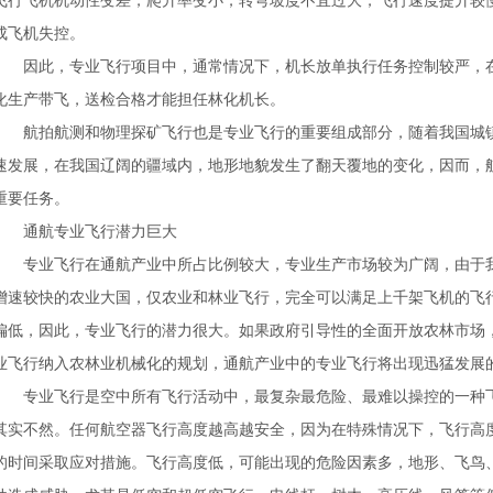
飞行飞机机动性变差，爬升率变小，转弯坡度不宜过大，飞行速度提升较
成飞机失控。
因此，专业飞行项目中，通常情况下，机长放单执行任务控制较严，在
化生产带飞，送检合格才能担任林化机长。
航拍航测和物理探矿飞行也是专业飞行的重要组成部分，随着我国城镇
速发展，在我国辽阔的疆域内，地形地貌发生了翻天覆地的变化，因而，
重要任务。
通航专业飞行潜力巨大
专业飞行在通航产业中所占比例较大，专业生产市场较为广阔，由于我
增速较快的农业大国，仅农业和林业飞行，完全可以满足上千架飞机的飞
偏低，因此，专业飞行的潜力很大。如果政府引导性的全面开放农林市场
业飞行纳入农林业机械化的规划，通航产业中的专业飞行将出现迅猛发展
专业飞行是空中所有飞行活动中，最复杂最危险、最难以操控的一种飞
其实不然。任何航空器飞行高度越高越安全，因为在特殊情况下，飞行高
的时间采取应对措施。飞行高度低，可能出现的危险因素多，地形、飞鸟