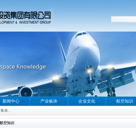
新闻中心
产业板块
企业文化
航空知识
体...
体...
体...
航空知识
体...