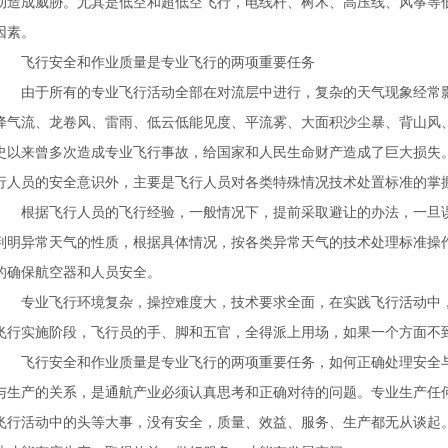
动造成威胁。尤其是低空和超低空飞行，电线杆、树木、高压线、风筝等
因素。
飞行安全和作业质量是专业飞行的两项重要任务
由于所有的专业飞行活动全部在对流层中进行，复杂的天气现象经常影
降气流、龙卷风、雷雨、低云低能见度、平流雾、大面积沙尘暴、背山风
史以来曾多次造成专业飞行事故，给国家和人民生命财产造成了巨大损失
行人员的安全意识外，主要是飞行人员对各类特殊情况技术处置标准的掌
根据飞行人员的飞行经验，一般情况下，提前采取避让的办法，一旦误
判明异常天气的性质，根据具体情况，按各类异常天气的技术处理标准操
的确保航空器和人员安全。
专业飞行环境复杂，操控难度大，技术要求全面，在实践飞行活动中，
飞行实施阶段，飞行员的手、脚和五官，全得派上用场，如果一个方面不
飞行安全和作业质量是专业飞行的两项重要任务，如何正确处理安全与
与生产的关系，是通航产业必须认真思考和正确对待的问题。专业生产任
飞行活动中的头等大事，没有安全，质量、效益、服务、生产都无从谈起