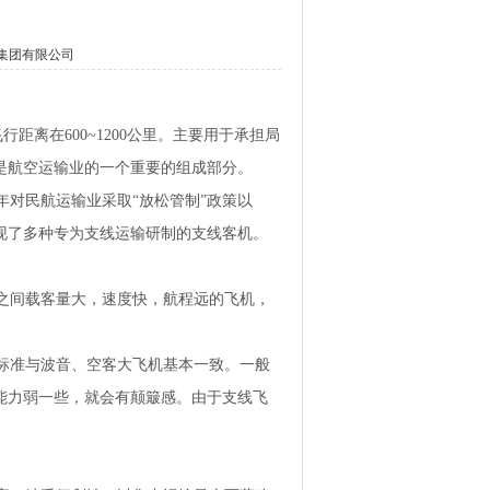
集团有限公司
距离在600~1200公里。主要用于承担局
是航空运输业的一个重要的组成部分。
年对民航运输业采取“放松管制”政策以
出现了多种专为支线运输研制的支线客机。
之间载客量大，速度快，航程远的飞机，
。
标准与波音、空客大飞机基本一致。一般
能力弱一些，就会有颠簸感。由于支线飞