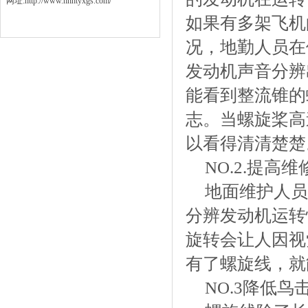
网址:http://www.hnhtyxgs.com/
如果有多架飞机
况，地勤人员在
发动机声音分辨
能看到整流锥的
志。当螺旋桨高
以看得清清楚楚
NO.2.提高
地面维护人员
分辨发动机运转
旋转会让人因视
有了螺旋线，就
NO.3降低鸟