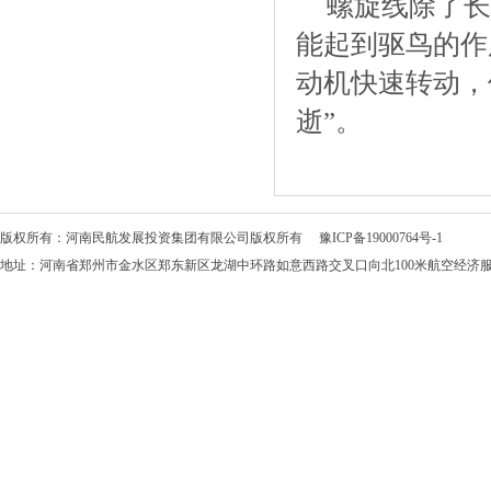
螺旋线除了长
能起到驱鸟的作
动机快速转动，
逝”。
版权所有：河南民航发展投资集团有限公司版权所有
豫ICP备19000764号-1
地址：河南省郑州市金水区郑东新区龙湖中环路如意西路交叉口向北100米航空经济服务中