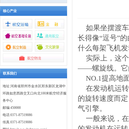
核心产业
如果坐摆渡车
长得像“逗号”
什么每架飞机发
实际上，这个
——螺旋线。它
联系我们
NO.1提高
地址:河南省郑州市金水区郑东新区龙湖中
在发动机运转
环路如意西路交叉口向北100米航空经济服
的旋转速度而定
务中心
气引擎。
邮编:450000
电话:0371-87519086
一般来说，在
传真:0371-87519086
的发动机在运转