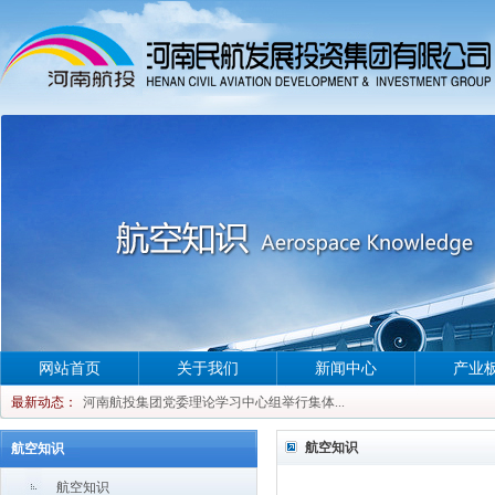
河南航投集团党委理论学习中心组举行集体...
网站首页
关于我们
新闻中心
产业
河南航投集团党委理论学习中心组举行集体...
最新动态：
河南航投集团党委理论学习中心组举行集体...
河南航投集团党委理论学习中心组举行集体...
航空知识
航空知识
航空知识