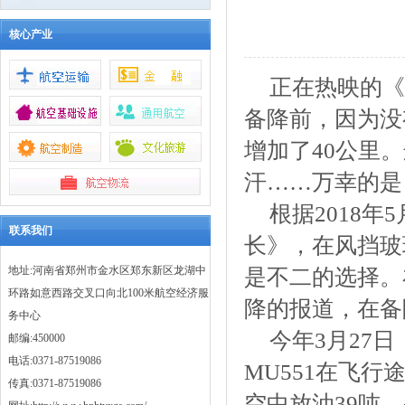
核心产业
正在热映的《
备降前，因为没
增加了40公里
汗……万幸的是
根据2018年
联系我们
长》，在风挡玻
地址:河南省郑州市金水区郑东新区龙湖中
是不二的选择。
环路如意西路交叉口向北100米航空经济服
降的报道，在备
务中心
今年3月27
邮编:450000
电话:0371-87519086
MU551在飞
传真:0371-87519086
空中放油39吨