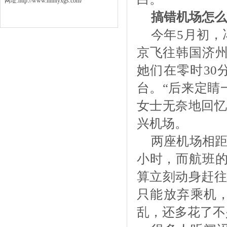
网址:http://www.hnhtyxgs.com/
搞错机场怎么
今年
5月初，
京飞往韩国济州
她们在零时30
台。“后来定睛
女士无奈地回忆
兴机场。
两座机场相
小时，而航班的
算立刻动身赶往
只能放弃乘机
乱，还多花了不