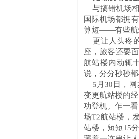
与搞错机场
国际机场都拥有
算短——有些航
更让人头疼
座，旅客还要面
航站楼内动辄
说，分分秒秒都
5月30日，
变更航站楼的经
功登机。乍一看
场T2航站楼，
站楼，短短15
藏着一连串让人