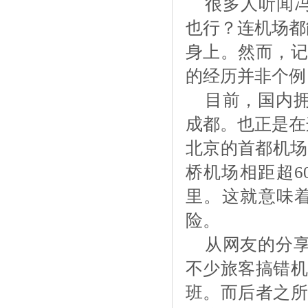
很多人听闻
也行？连机场都
身上。然而，记
的经历并非个例
目前，国内
成都。也正是在
北京的首都机场
桥机场相距超6
里。这就意味
险。
从网友的分
不少旅客搞错机
班。而后者之所