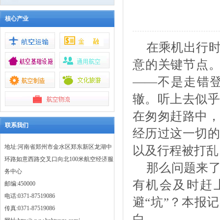
核心产业
在乘机出行
意的关键节点
——不是走错
辙。听上去似乎
在匆匆赶路中，
联系我们
经历过这一切的
地址:河南省郑州市金水区郑东新区龙湖中
以及行程被打乱
环路如意西路交叉口向北100米航空经济服
那么问题来
务中心
有机会及时赶
邮编:450000
电话:0371-87519086
避“坑”？本报
传真:0371-87519086
白。