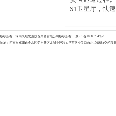
S1卫星厅，快
版权所有：河南民航发展投资集团有限公司版权所有
豫ICP备19000764号-1
地址：河南省郑州市金水区郑东新区龙湖中环路如意西路交叉口向北100米航空经济服务中