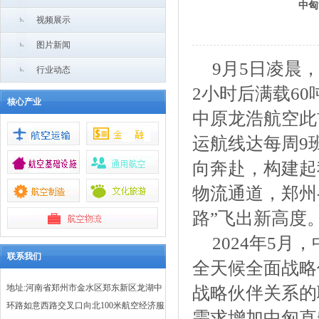
中匈
视频展示
图片新闻
9月5日凌晨
行业动态
2小时后满载6
核心产业
中原龙浩航空此
运航线达每周9
向奔赴，构建起
物流通道，郑州
路”飞出新高度
2024年5
联系我们
全天候全面战略
地址:河南省郑州市金水区郑东新区龙湖中
战略伙伴关系的
环路如意西路交叉口向北100米航空经济服
需求增加中匈直