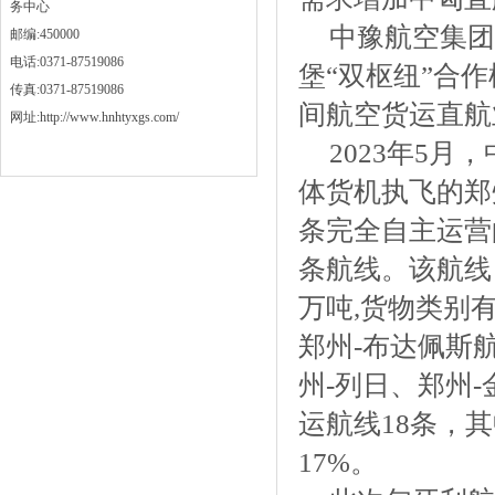
务中心
中豫航空集团
邮编:450000
电话:0371-87519086
堡“双枢纽”合
传真:0371-87519086
间航空货运直航
网址:http://www.hnhtyxgs.com/
2023年5月
体货机执飞的郑
条完全自主运营
条航线。该航线
万吨,货物类别
郑州-布达佩斯
州-列日、郑州
运航线18条，其
17%。