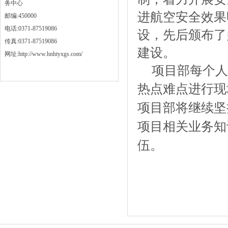
务中心
进航空安全效果
邮编:450000
电话:0371-87519086
设，先后颁布了
传真:0371-87519086
建设。
网址:http://www.hnhtyxgs.com/
项目部每个人
热点难点进行现
项目部将继续坚
项目相关业务知
伍。