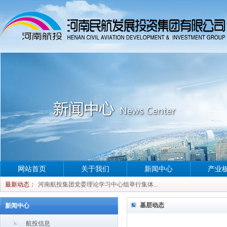
网站首页
关于我们
新闻中心
产业
河南航投集团党委理论学习中心组举行集体...
最新动态：
河南航投集团党委理论学习中心组举行集体...
河南航投集团党委理论学习中心组举行集体...
基层动态
新闻中心
河南航投集团党委理论学习中心组举行集体...
航投信息