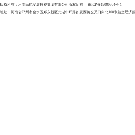
版权所有：河南民航发展投资集团有限公司版权所有
豫ICP备19000764号-1
地址：河南省郑州市金水区郑东新区龙湖中环路如意西路交叉口向北100米航空经济服务中