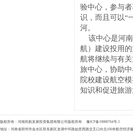
验中心，参与者
识，而且可以“
河。
该中心是河南
航）建设投用的
航将继续与有关
旅中心，协助中
院校建设航空模
知识和促进旅游
版权所有：河南民航发展投资集团有限公司版权所有
豫ICP备19000764号-1
地址：河南省郑州市金水区郑东新区龙湖中环路如意西路交叉口向北100米航空经济服务中