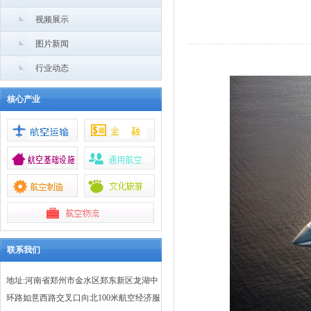
视频展示
图片新闻
行业动态
核心产业
联系我们
地址:河南省郑州市金水区郑东新区龙湖中
环路如意西路交叉口向北100米航空经济服