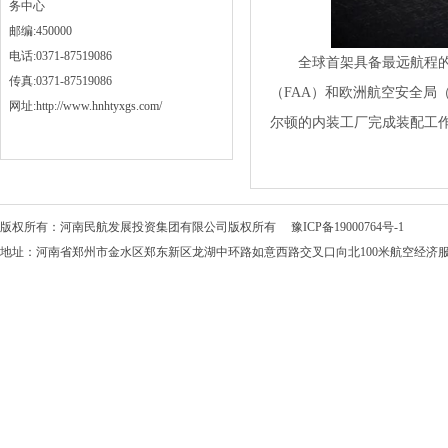
务中心
邮编:450000
电话:0371-87519086
全球首架具备最远航程的
传真:0371-87519086
（FAA）和欧洲航空安全局
网址:http://www.hnhtyxgs.com/
尔顿的内装工厂完成装配工
版权所有：河南民航发展投资集团有限公司版权所有
豫ICP备19000764号-1
地址：河南省郑州市金水区郑东新区龙湖中环路如意西路交叉口向北100米航空经济服务中