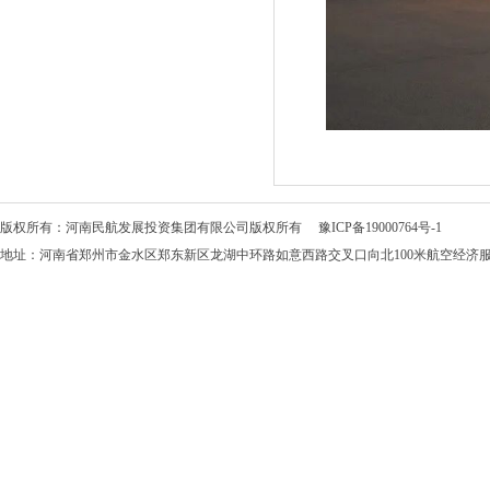
版权所有：河南民航发展投资集团有限公司版权所有
豫ICP备19000764号-1
地址：河南省郑州市金水区郑东新区龙湖中环路如意西路交叉口向北100米航空经济服务中