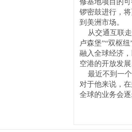
修基地项目的可
锣密鼓进行，将
到美洲市场。
从交通互联走
卢森堡”“双枢
融入全球经济，
空港的开放发展
最近不到一个
对于他来说，在
全球的业务会逐