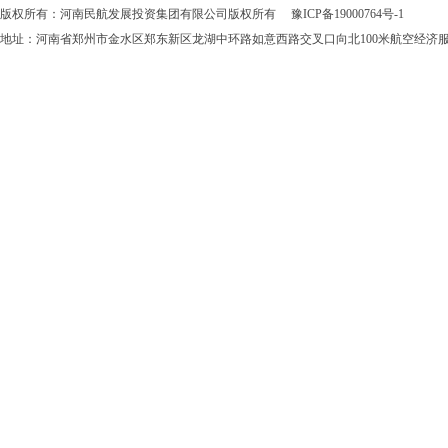
版权所有：河南民航发展投资集团有限公司版权所有
豫ICP备19000764号-1
地址：河南省郑州市金水区郑东新区龙湖中环路如意西路交叉口向北100米航空经济服务中