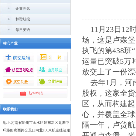
企业理念
和谐航投
11月23日1
每日英语
场，这是卢森堡
核心产业
执飞的第438
运量已突破5万
放交上了一份漂
去年1月，河
股权，这家全货
区，从而构建起
联系我们
心，并覆盖全球
地址:河南省郑州市金水区郑东新区龙湖中
隔一年，卢货航
环路如意西路交叉口向北100米航空经济服
开通卢森堡、米