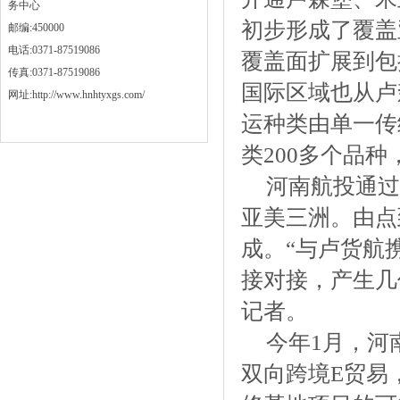
务中心
初步形成了覆盖
邮编:450000
电话:0371-87519086
覆盖面扩展到包
传真:0371-87519086
国际区域也从卢
网址:http://www.hnhtyxgs.com/
运种类由单一传
类200多个品
河南航投通过
亚美三洲。由点
成。“与卢货航
接对接，产生几
记者。
今年1月，河
双向跨境E贸易