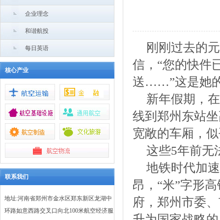
企业理念
和谐航投
刚刚过去的元
每日英语
信，“您的快件
核心产业
送……”这是她
新年假期，在
线到郑州东站坐
宽敞的车厢，似
这些5年前无
地铁时代加速
联系我们
昂，“米”字形
地址:河南省郑州市金水区郑东新区龙湖中
府，郑州市委、
环路如意西路交叉口向北100米航空经济服
升为国家战略的