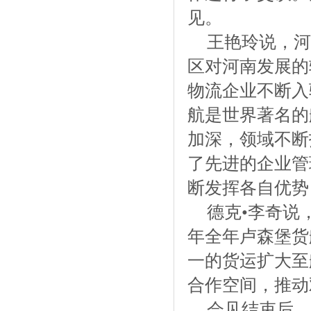
见。
王艳玲说，河
区对河南发展的
物流企业不断入
航是世界著名的
加深，领域不断
了先进的企业管
断发挥各自优势
德克•李奇说
年全年卢森堡货
一的货运扩大至
合作空间，推动
会见结束后，