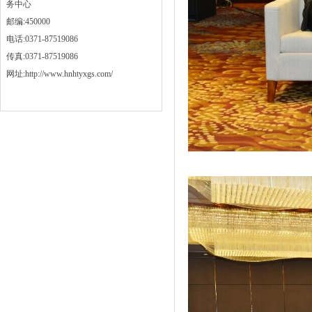
务中心
邮编:450000
电话:0371-87519086
传真:0371-87519086
网址:http://www.hnhtyxgs.com/