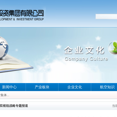
新闻中心
产业板块
企业文化
航空知识
体...
体...
体...
双枢纽战略专题报道
当
体...