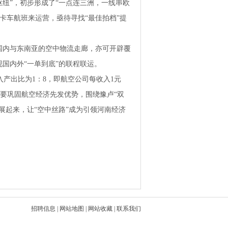
枢纽”，初步形成了“一点连三洲，一线串欧
卡车航班来运营，亟待寻找“最佳拍档”提
国内与东南亚的空中物流走廊，亦可开辟覆
国内外“一单到底”的联程联运。
产出比为1：8，即航空公司每收入1元
要巩固航空经济先发优势，围绕豫卢“双
展起来，让“空中丝路”成为引领河南经济
招聘信息
|
网站地图
|
网站收藏
|
联系我们