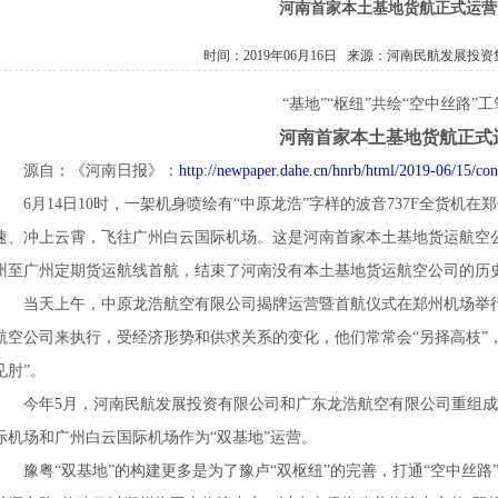
河南首家本土基地货航正式运营
时间：2019年06月16日 来源：
河南民航发展投资
“基地”“枢纽”共绘“空中丝路”
河南首家本土基地货航正式
源自：《河南日报》：
http://newpaper.dahe.cn/hnrb/html/2019-06/15/co
6月14日10时，一架机身喷绘有“中原龙浩”字样的波音737F全货机
速、冲上云霄，飞往广州白云国际机场。这是河南首家本土基地货运航空
州至广州定期货运航线首航，结束了河南没有本土基地货运航空公司的历
当天上午，中原龙浩航空有限公司揭牌运营暨首航仪式在郑州机场举
航空公司来执行，受经济形势和供求关系的变化，他们常常会“另择高枝”
见肘”。
今年5月，河南民航发展投资有限公司和广东龙浩航空有限公司重组
际机场和广州白云国际机场作为“双基地”运营。
豫粤“双基地”的构建更多是为了豫卢“双枢纽”的完善，打通“空中丝路