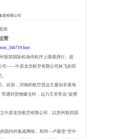
集团有限公司
工笔画
运营
ntent_346719.htm
在郑州新郑国际机场停机坪上缓缓滑行、提
公司——中原龙浩航空有限公司执飞的郑
史。
行。此前，河南的航空货运主要由非基地
，而遇到货物爆仓时，运力又常常会“捉襟
成立中原龙浩航空有限公司，以郑州新郑国
”的国内外集疏网络。郑州—卢森堡“空中