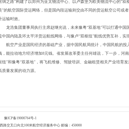
丝绸之路”构建了以郑州为亚太物流中心、以卢森堡为欧美物流中心的“双
美”的航空国际货运网络，但是国内段运输则交由不同的货运航空公司或者
升运输时效。
龙浩集团董事局执行主席赵继光说，未来豫粤“双基地”可以打通中国
盖中国内陆及环太平洋货运航线网络，与豫卢“双枢纽”航线优势互补，实现
航空产业是国民经济的基础产业，据中国民航局统计，中国民航的投入
钱，能拉动地方经济增加8元钱。省发展改革委主任何雄说，下一步，河南
枢纽”和豫粤“双基地”，将飞机维修、驾驶培训、金融租赁相关产业培育发
高质量发展的动力源。
所有
豫ICP备19000764号-1
交叉口向北100米航空经济服务中心 邮编：450000