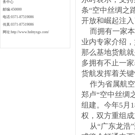
务中心
条“空中丝绸之
邮编:450000
电话:0371-87519086
开放和崛起注入
传真:0371-87519086
而拥有一家本
网址:http://www.hnhtyxgs.com/
业内专家介绍，
那么基地货航就
多拥有不止一家
货航发挥着关键
作为省属航空
郑卢“空中丝绸
组建。今年5月
权，双方重组成
从“广东龙浩