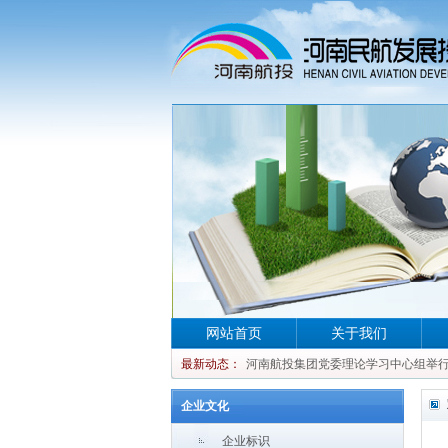
河南航投集团党委理论学习中心组举行集
网站首页
关于我们
河南航投集团党委理论学习中心组举行集
最新动态：
河南航投集团党委理论学习中心组举行集
河南航投集团党委理论学习中心组举行集
企业文化
企业标识