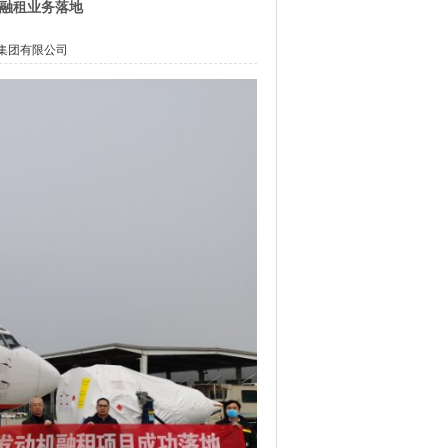
融租业务落地
集团有限公司