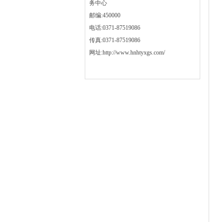
务中心
邮编:450000
电话:0371-87519086
传真:0371-87519086
网址:http://www.hnhtyxgs.com/