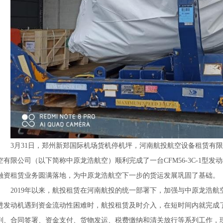
3月31日，郑州新郑国际机场货机停机坪，河南航投航空设备租赁有
空有限公司（以下简称中原龙浩航空）顺利完成了一台CFM56-3C-1型
融资租赁业务圆满落地，为中原龙浩航空下一步的货运发展巩固了基础。
2019年以来，航投租赁在河南航投的统一部署下，加强与中原龙浩
进发动机遇到资金流动性困难时，航投租赁及时介入，在短时间内就完成
判、合同签署、资金支付、货物发运、税费缴纳和清关放行等系列工作，