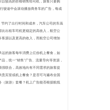
务车以较高的价格销售给司机，旅客只要购
辆行驶途中会滚动播放商务车的广告，每成
，节约了出行时间和成本，汽车公司的车虽
得比出租车司机更稳定的高收入，航空公
多客源以及更高的收入，而航空公司增加
承运的旅客每年消费上亿份机上餐食，如
品，统一“销售”广告、流量导向等资源，
强强联合，高效地向有不同需求的旅客提
供贵宾室或机上餐食？是否可与遍布全国
务（旅游）套餐？机上广告能否根据航线