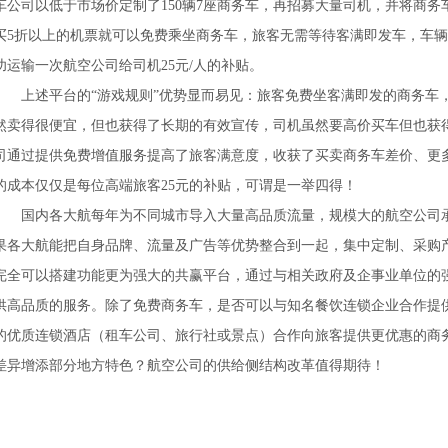
车公司以低于市场价定制了150辆7座商务车，再招募大量司机，并将商
买5折以上的机票就可以免费乘坐商务车，旅客无需等待客满即发车，车
功运输一次航空公司给司机25元/人的补贴。
上述平台的“游戏规则”优势显而易见：旅客免费坐客满即发的商务车
然卖得很便宜，但也获得了长期的有效宣传，司机虽然要高价买车但也获
司通过提供免费增值服务提高了旅客满意度，收获了买卖商务车差价、更
的成本仅仅是每位高端旅客25元的补贴，可谓是一举四得！
国内各大航每年为不同城市导入大量高品质流量，规模大的航空公司
果各大航能把自身品牌、流量及广告等优势整合到一起，集中定制、采购产
完全可以搭建功能更为强大的共赢平台，通过与相关政府及企事业单位的
供高品质的服务。除了免费商务车，是否可以与知名餐饮连锁企业合作提
的优质连锁酒店（租车公司、旅行社或景点）合作向旅客提供更优惠的商
差异增添部分地方特色？航空公司的供给侧结构改革值得期待！