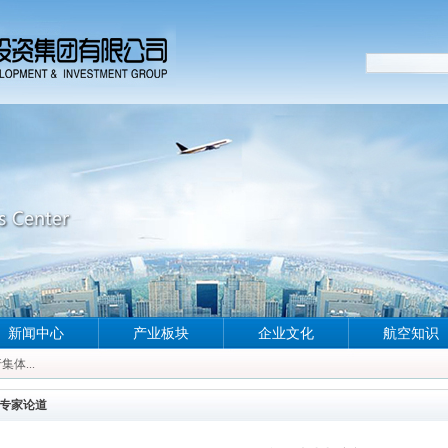
体...
新闻中心
产业板块
企业文化
航空知识
体...
体...
体...
专家论道