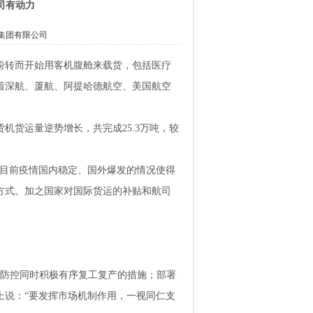
司有动力
集团有限公司
纷转而开始用客机腹舱来载货，包括医疗
着深航、厦航、阿提哈德航空、美国航空
机货运量逆势增长，共完成25.3万吨，较
，目前疫情国内稳定、国外爆发的情况使得
方式。加之国家对国际货运的补贴和航司
。
情防控同时积极有序复工复产的措施；部署
上说：“要发挥市场机制作用，一视同仁支