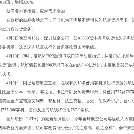
1014班，增幅338%。
航司发力客改货，应对需求增加
在政府的鼓励推动之下，同时也为了满足不断增长的航空货运需求。
纷发力客改货业务。
4月8日晚23点15分，深圳航空公司一架A3330宽体机满载货物从深
曼谷机场。这是深圳航空执行的首条客改货国际航线。
4月10日13时，厦航MF823航班满载口罩等防疫物资，从厦门机场
改货”航班，航班装载包括200万只口罩在内的8.4吨货物，由厦航首架完成客机改
机执飞。
4月9日，阿提哈德航空宣布，在现有的10条使用客机来进行货运的航
扎比至墨尔本、钦奈、喀拉拉、卡拉奇以及阿姆斯特丹，将使用777及78
括美国至布宜诺斯艾利斯、都柏林、法兰克福、香港、伦敦希思罗、首尔
用737-300客机，首尔及上海航线将使用787-9客机。
国际航协（IATA）的最新预测显示，今年全球航空公司客运收入因疫
成本收益方面来讲，航司客改货能否做到“失之东隅，收之桑榆”，会带来