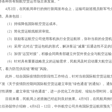
持各种所有制航空货运市场主体发展。”
4月2日，在民航局举行的例行新闻发布会上，运输司副巡视员靳军号
措。具体包括：
（1）持续降低国际航空货运成本。
（2）简化货运航线航班审批。
（3）鼓励客运航空公司使用客机执行全货运航班，弥补当前的全货
（4）采用“点对点”货运包机的形式，解决客运“减量”后通达性不足的
（5）加强“运贸对接”，积极会同商务部建立外贸外资企业与航空运
（6）针对具有重要战略意义的运输需求，民航局及时启动重大航空
式，着力防范供应链“断链”风险。
此外，结合国际疫情防控阶段性工作特点，针对当前国际航空货运能力
下发《关于疫情防控期间国际航空货运建立审批“绿色通道”的通知》。通
时性调整，建立审批“绿色通道”，进一步优化工作流程、缩短办理时间，
目前来看，民航局上述措施已经起到良好效果。4月9日，在民航局例
主任孙韶华介绍称，4月6日－12日，中外航空公司共有国际货运航班预先飞