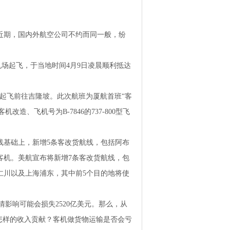
近期，国内外航空公司不约而同一般，纷
圳机场起飞，于当地时间4月9日凌晨顺利抵达
顺利起飞前往吉隆坡。此次航班为厦航首班“客
造、飞机号为B-7846的737-800型飞
线基础上，新增5条客改货航线，包括阿布
7客机。美航宣布将新增7条客改货航线，包
仁川以及上海浦东，其中前5个目的地将使
情影响可能会损失2520亿美元。那么，从
怎样的收入贡献？客机做货物运输是否会亏