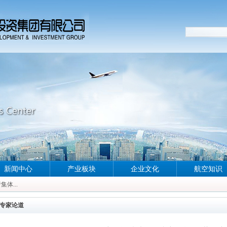
新闻中心
产业板块
企业文化
航空知识
体...
体...
体...
专家论道
体...