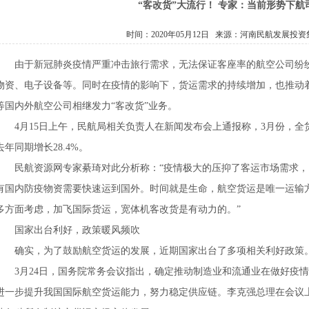
“客改货”大流行！ 专家：当前形势下航
时间：2020年05月12日 来源：
河南民航发展投资
由于新冠肺炎疫情严重冲击旅行需求，无法保证客座率的航空公司纷
物资、电子设备等。同时在疫情的影响下，货运需求的持续增加，也推动
等国内外航空公司相继发力“客改货”业务。
4月15日上午，民航局相关负责人在新闻发布会上通报称，3月份，全货
去年同期增长28.4%。
民航资源网专家綦琦对此分析称：“疫情极大的压抑了客运市场需求
有国内防疫物资需要快速运到国外。时间就是生命，航空货运是唯一运输
多方面考虑，加飞国际货运，宽体机客改货是有动力的。”
国家出台利好，政策暖风频吹
确实，为了鼓励航空货运的发展，近期国家出台了多项相关利好政策
3月24日，国务院常务会议指出，确定推动制造业和流通业在做好疫
进一步提升我国国际航空货运能力，努力稳定供应链。李克强总理在会议