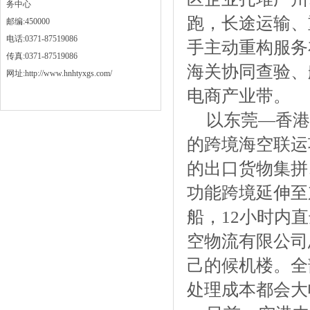
务中心
跑，长途运输、
邮编:450000
电话:0371-87519086
手主动重构服务
传真:0371-87519086
海关协同查验、
网址:http://www.hnhtyxgs.com/
电商产业带。
以东莞—香港
的跨境海空联运
的出口货物集拼
功能跨境延伸至
船，12小时内
空物流有限公司
己的候机楼。全
处理成本都会大