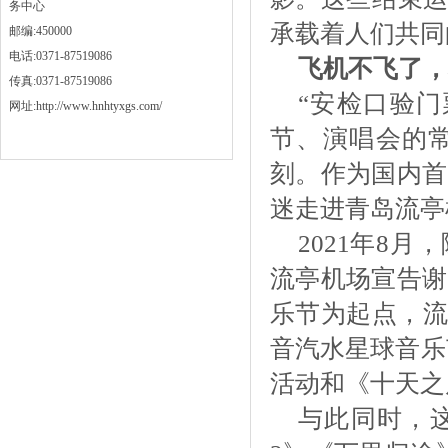
务中心
承载着人们共同
邮编:450000
电话:0371-87519086
飞机不飞了，
传真:0371-87519086
“安检口验
网址:http://www.hnhtyxgs.com/
节、演唱会的
刻。作为国内首
迷走进青岛流亭
2021年8
流亭机场宣告谢
乐节为起点，流
音汽水星球音乐节
活动和《十天之
与此同时，