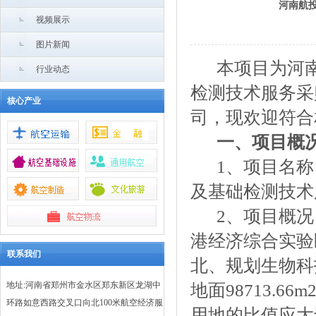
河南航
视频展示
图片新闻
本项目为
河
行业动态
检
测技术服务采
核心产业
司，现欢迎符合
一、项目概
1、
项目名称
及基础检测技术
2、
项目概况
港经济综合实验
联系我们
北、规划生物科
地址:河南省郑州市金水区郑东新区龙湖中
地面
98713.
环路如意西路交叉口向北100米航空经济服
用地的比值应大于