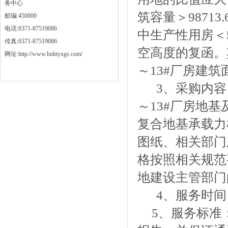
务中心
筑容量＞98713
邮编:450000
电话:0371-87519086
中生产性用房＜
传真:0371-87519086
空高度的复函。
网址:http://www.hnhtyxgs.com/
～13#厂房建筑面
3、
采购
内容
～13#厂房地
复合地基承载力
图纸、相关部门
格按照相关规范
地建设主管部门
4、
服务
时间
5、
服务标准