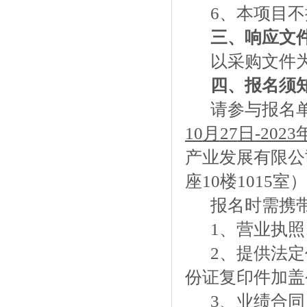
6、本项目
三、响应
文
以采购文件
四、
报名须
请
参与
报名
10
月
27
日
-2023
产业发展有限公
座10楼1015
报名时需携
1、
营业执照
2、
提供法定
份证
复印件加盖
3、
业绩合同