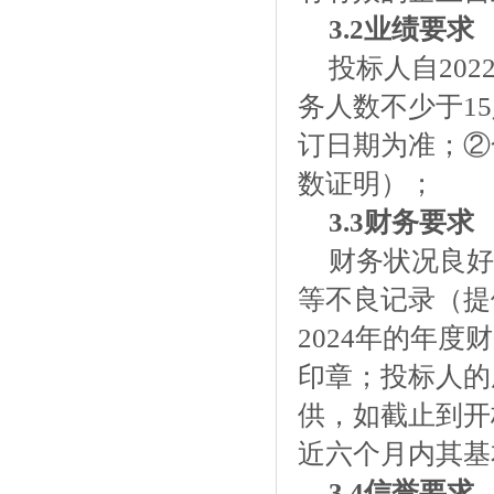
3
.2
业绩要求
投标人自
20
务人数不少于1
订日期为准；②
数证明）；
3
.3
财务要求
财务状况良好
等不良记录（
提
2024年的年
印章；投标人的
供，如截止到开
近六个月内其基
3
.4
信誉要求