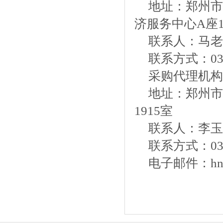
地址：郑州市
济服务中心
A座
联系人：马老
联系方式：0371
采购代理机构
地址：郑州市
1915室
联系人：李玉
联系方式：
03
电子邮件：
h