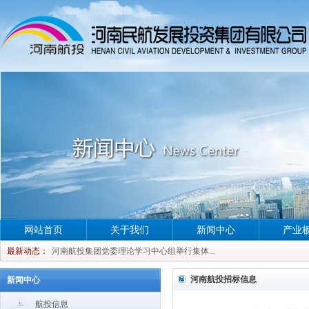
网站首页
关于我们
新闻中心
产业
河南航投集团党委理论学习中心组举行集体...
最新动态：
河南航投集团党委理论学习中心组举行集体...
河南航投集团党委理论学习中心组举行集体...
河南航投招标信息
新闻中心
河南航投集团党委理论学习中心组举行集体...
航投信息