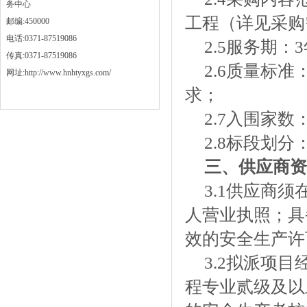
务中心
工程（详见采购
邮编:450000
电话:0371-87519086
2.5服务期
：
传真:0371-87519086
2.6质量标
网址:http://www.hnhtyxgs.com/
求；
2.7入围家数
2.8标段划
三
、供应商
资
3.1供应商
人营业执照；具
效的安全生产许
3.2拟派项
程专业贰级及以