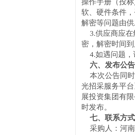
操作手册（投标
软、硬件条件，
解密等问题由供
3.供应商
应在
密，解密时间到
4.如遇问题
六、发布公告
本次公告同时
光招采服务平台
展投资集团有限
时发布。
七
、联系方式
采购人：河南