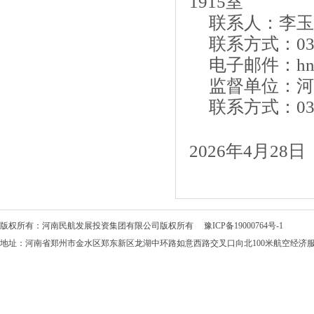
1915室
联系人：李玉
联系方式：
03
电子邮件：
h
监督单位：河
联系方式：
03
2026年4月28日
版权所有：河南民航发展投资集团有限公司版权所有
豫ICP备19000764号-1
地址：河南省郑州市金水区郑东新区龙湖中环路如意西路交叉口向北100米航空经济服务中