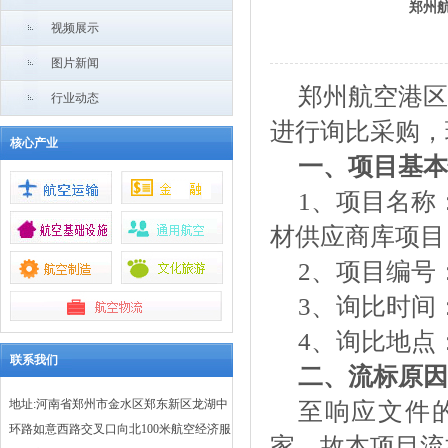
郑州
视频展示
图片新闻
郑州航空港区
行业动态
进行
询比采购
，
核心产业
一、项目基本
1、项目名称
材供应商库项目
2、项目编号
3、
询比
时间
4、
询比地点
联系我们
二、
流标
原因
地址:河南省郑州市金水区郑东新区龙湖中
至
响应文件
环路如意西路交叉口向北100米航空经济服
家，故本项目流