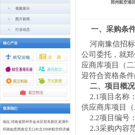
郑州航空港
视频展示
图片新闻
一、采购条
行业动态
河南豫信招标
核心产业
公司
委托，就
郑
应商库项目（
二
迎符合资格条件
二、项目概况
2.1项目名称
供应商库项目（
联系我们
2.2项目编号
地址:河南省郑州市金水区郑东新区龙湖中
2.3采购内
环路如意西路交叉口向北100米航空经济服