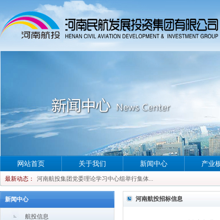
网站首页
关于我们
新闻中心
产业
河南航投集团党委理论学习中心组举行集体...
最新动态：
河南航投集团党委理论学习中心组举行集体...
河南航投集团党委理论学习中心组举行集体...
河南航投招标信息
新闻中心
河南航投集团党委理论学习中心组举行集体...
航投信息