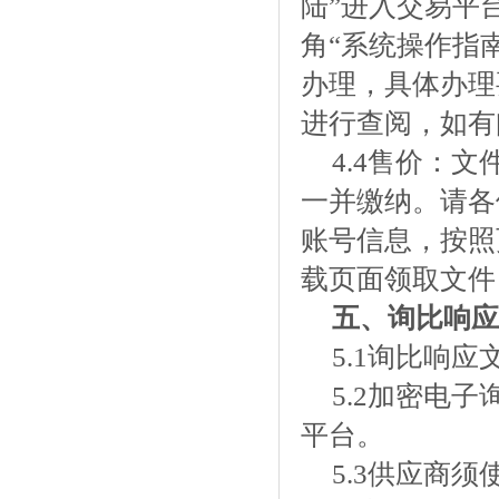
陆”进入交易平
角“系统操作指
办理，具体办理
进行查阅，如有问
4.
4
售价：文
一并缴纳。请各
账号信息，按照
载页面领取文件
五、询比响应
5.1
询比
响应
5.
2加密电子
平台。
5.3供应商
须