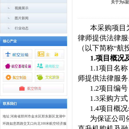
关于为6
视频展示
图片新闻
本采购项目
行业动态
律师提供法律服
核心产业
（以下简称
“航
1.项目概况
1.1项目
名称
师提供法律服务
1.2
项目编号
1.
3
采购方式
联系我们
1.4
项目概况
地址:河南省郑州市金水区郑东新区龙湖中
为保证公司
环路如意西路交叉口向北100米航空经济服
直升机购机及融