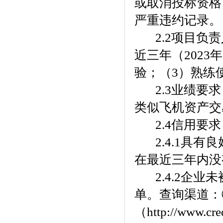
或取消投标资格
严重违约记录
。
2.2项目
近三年（202
3
年
验；（
3）熟练
2.3业绩要
类似飞机资产交
2.
4
信用要求
2.4.1
具有良
在最近三年内没
2.4.2
企业未
单。查询渠道：
（http://www.