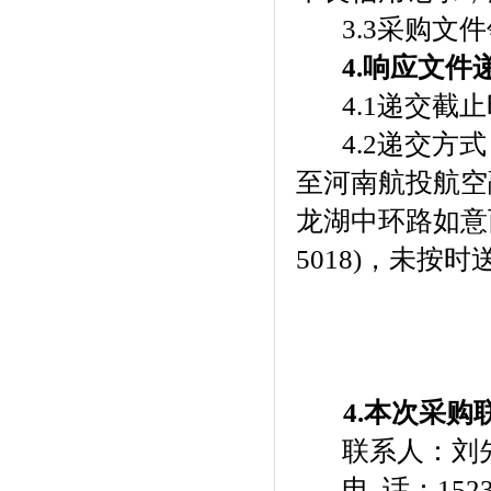
3.3采购文
4.
响应文件
4.1
递交截止
4.2
递交方式
至河南航投航空
龙湖中环路如意
5018)，未按
4.本次采购
联系人：
刘
电
话：
152