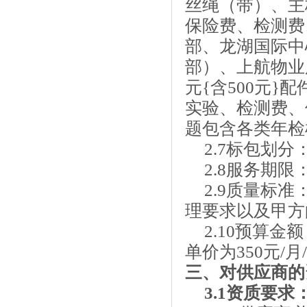
丝绳（带）、
主
保险费、检测费
部、龙湖国际中
部）、上航物业
元{含500元}
实验、检测费、
题包含各类年检
2.
7
标
包
划分
2.
8
服务期限
2.
9
质量标准
理要求以及甲方
2.
10
预算金额
单价为350元/月
三
、对供应商的
3.1
资质要求