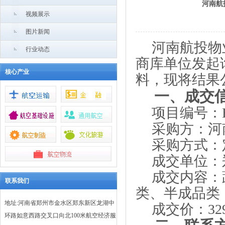
河南航
视频展示
图片新闻
河南航投物
行业动态
商库单位发起
核心产业
料
，现将结果
一、
成交
项目编号：
采购方：
河
采购方式：
成交单位：
成交内容：
联系我们
类、半成品类
地址:河南省郑州市金水区郑东新区龙湖中
成交价：
32
环路如意西路交叉口向北100米航空经济服