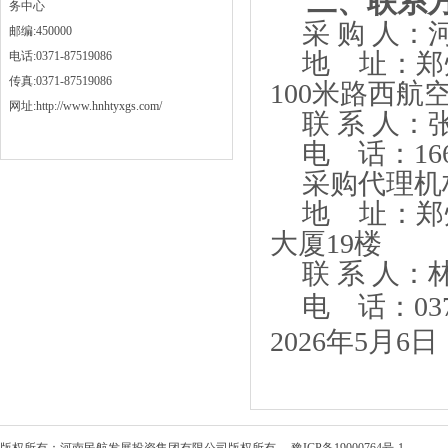
二、联系
务中心
采
购
人：
邮编:450000
地
址：郑
电话:0371-87519086
传真:0371-87519086
100米路西航
网址:http://www.hnhtyxgs.com/
联
系
人：
电
话：
16
采购代理机
地
址：郑
大厦
19楼
联
系
人：
电
话：
03
2026年5月6日