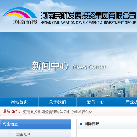
网站首页
关于我们
新闻中心
产业
河南航投集团党委理论学习中心组举行集体...
河南航投集团党委理论学习中心组举行集体...
最新动态：
河南航投集团党委理论学习中心组举行集体...
国际视野
行业动态
河南航投集团党委理论学习中心组举行集体...
国际视野