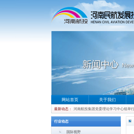
河南航投集团党委理论学习中心组举行集
网站首页
关于我们
河南航投集团党委理论学习中心组举行集
最新动态：
河南航投集团党委理论学习中心组举行集
河南航投集团党委理论学习中心组举行集
行业动态
国际视野