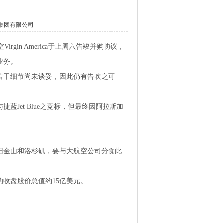
集团有限公司
irgin America于上周六告竣并购协议，
业务。
若干细节尚未谈妥，因此仍有告吹之可
Jet Blue之竞标，但最终因阿拉斯加
。
旧金山和洛杉矶，要与大航空公司分食此
的收盘股价总值约15亿美元。