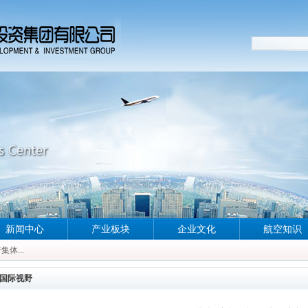
体...
新闻中心
产业板块
企业文化
航空知识
体...
体...
体...
国际视野