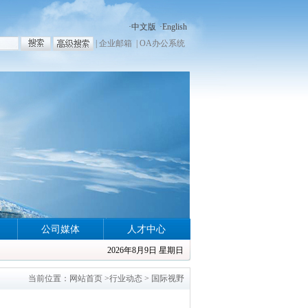
·
中文版
·
English
|
企业邮箱
|
OA办公系统
公司媒体
人才中心
2026年8月9日 星期日
当前位置：
网站首页
>
行业动态
>
国际视野