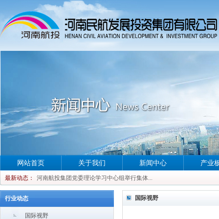
网站首页
关于我们
新闻中心
产业
河南航投集团党委理论学习中心组举行集体...
最新动态：
河南航投集团党委理论学习中心组举行集体...
河南航投集团党委理论学习中心组举行集体...
国际视野
行业动态
河南航投集团党委理论学习中心组举行集体...
国际视野