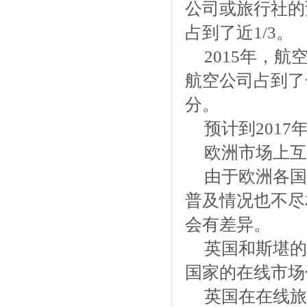
公司或旅行社的
占到了近1/3。
2015年，
航空公司占到了
分。
预计到201
欧洲市场上互
由于欧洲各国
普及情况也不尽
会有差异。
英国和斯堪的
国家的在线市场
英国在在线旅