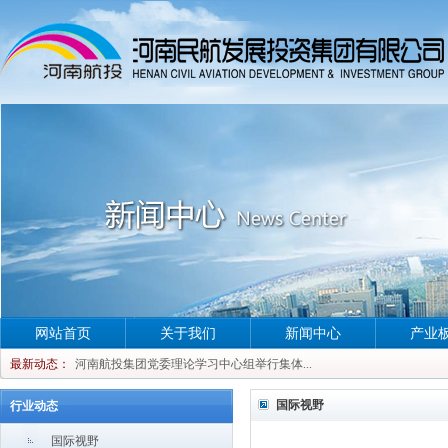
河南航投集团党委理论学习中心组举行集体...
网站首页
关于我们
新闻中心
产业
河南航投集团党委理论学习中心组举行集体...
最新动态：
河南航投集团党委理论学习中心组举行集体...
河南航投集团党委理论学习中心组举行集体...
国际视野
行业动态
国际视野