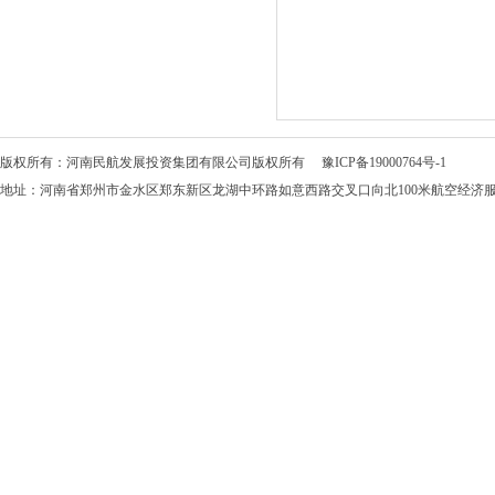
版权所有：河南民航发展投资集团有限公司版权所有
豫ICP备19000764号-1
地址：河南省郑州市金水区郑东新区龙湖中环路如意西路交叉口向北100米航空经济服务中