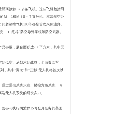
距离接触160多架飞机。这些飞机包括阿
的Ｍｉ2和Ｍｉ8－Ｔ直升机、湾流航空公
司的超级喷气机100等都是首次来到迪拜。
系统、“山毛榉”防空导弹系统等防空武器。
品参展，展台面积达200平方米，其中无
空到低空、从战术到战略，全面覆盖军
列，其中“翼龙”和“云影”无人机将首次以
，通过通信系统示意、模拟方舱系统、飞
高端无人机系统的研发实力。
曾参与执行阿波罗15号登月任务的美国