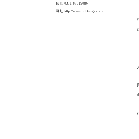
传真:0371-87519086
网址:http://www.hnhtyxgs.com/