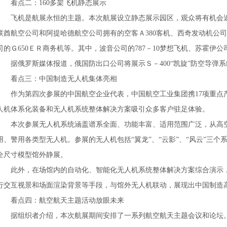
看点二：160多架飞机静态展示
飞机是航展永恒的主题。本次航展设立静态展示园区，观众将有机会近
联酋航空公司和阿提哈德航空公司拥有的空客Ａ380客机、西奇发动机公司
司的Ｇ650ＥＲ商务机等。其中，波音公司的787－10梦想飞机、苏霍伊公
据俄罗斯媒体报道，俄国防出口公司将展示Ｓ－400“凯旋”防空导弹
看点三：中国制造无人机集体亮相
作为第四次参展的中国航空企业代表，中国航空工业集团携17项重点产
人机体系化装备和无人机系统整体解决方案吸引众多客户驻足体验。
本次参展无人机系统涵盖谱系全面、功能丰富、适用范围广泛，从高
用、警用各类型无人机。参展的无人机包括“翼龙”、“云影”、“风云”三个系
全尺寸模型馆外静展。
此外，在场馆内的自动化、智能化无人机系统整体解决方案综合演示
行交互视景和场面渲染背景等手段，与馆外无人机联动，展现出中国制造
看点四：航空航天主题活动放眼未来
据组织者介绍，本次航展期间安排了一系列航空航天主题会议和论坛。