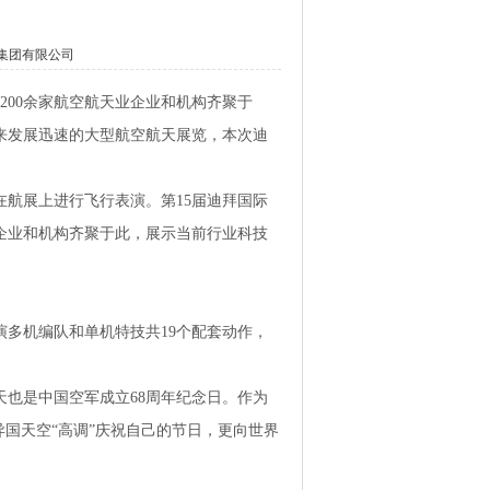
集团有限公司
200余家航空航天业企业和机构齐聚于
来发展迅速的大型航空航天展览，本次迪
在航展上进行飞行表演。第15届迪拜国际
业企业和机构齐聚于此，展示当前行业科技
演多机编队和单机特技共19个配套动作，
天也是中国空军成立68周年纪念日。作为
异国天空“高调”庆祝自己的节日，更向世界