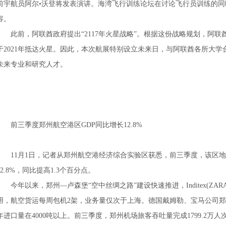
前宇航员阿尔•沃登将发表演讲。海湾飞行训练论坛在讨论飞行员训练的
容。
此前，阿联酋政府提出“2117年火星战略”。根据这份战略规划，阿联酋
于2021年抵达火星。因此，本次航展特别设立未来日，与阿联酋各所大
未来专业和研究人才。
前三季度郑州航空港区GDP同比增长12.8%
11月1日，记者从郑州航空港经济综合实验区获悉，前三季度，该区地
12.8%，同比提高1.3个百分点。
今年以来，郑州—卢森堡“空中丝绸之路”建设快速推进，Inditex(Z
用，航空货运每周包机2架，业务量仅次于上海。德国戴姆勒、宝马公司
年进口量在4000吨以上。前三季度，郑州机场旅客吞吐量完成1799.2万人