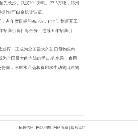
别领先长沙、武汉20.1万吨、23.5万吨，郑州
便捷旅行”白金机场认证。
，占年度目标的96.7%，14个计划新开工
成全年招商引资目标任务，连续五年招商引
效发挥，正成为全国最大的进口货物集散
已成为全国最大的内陆肉类口岸;水果、食用
场份额，冰鲜水产品和食用水生动物口岸物
招聘信息
|
网站地图
|
网站收藏
|
联系我们