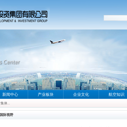
新闻中心
产业板块
企业文化
航空知识
体...
体...
体...
国际视野
体...