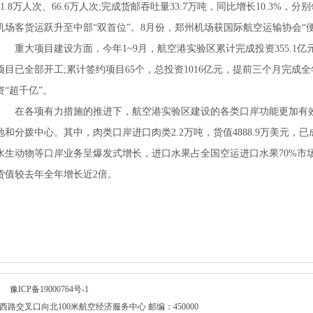
21.8万人次、66.6万人次;完成货邮吞吐量33.7万吨，同比增长10.3%，分
机场客货运跃升至中部“双首位”。8月份，郑州机场获国际航空运输协会“
重大项目建设方面，今年1~9月，航空港实验区累计完成投资355.1亿元
项目已全部开工;累计签约项目65个，总投资1016亿元，提前三个月完
资“超千亿”。
在各项有力措施的推进下，航空港实验区建设的各类口岸功能更加有
地和分拨中心。其中，肉类口岸进口肉类2.2万吨，货值4888.9万美元，
水生动物等口岸业务呈爆发式增长，进口水果占全国空运进口水果70%市
货值较去年全年增长近2倍。
所有
豫ICP备19000764号-1
交叉口向北100米航空经济服务中心 邮编：450000