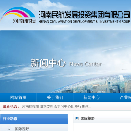
网站首页
关于我们
新闻中心
产业
河南航投集团党委理论学习中心组举行集体...
最新动态：
河南航投集团党委理论学习中心组举行集体...
河南航投集团党委理论学习中心组举行集体...
国际视野
行业动态
河南航投集团党委理论学习中心组举行集体...
国际视野