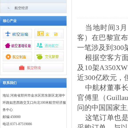
航空经济
核心产业
当地时间
3
月
客）在巴黎宣布
一笔涉及到
300
根据空客方
及
10
架
A350XW
近
300
亿欧元，
联系我们
中航材董事
地址:河南省郑州市金水区郑东新区龙湖中
官傅里（
Guilla
环路如意西路交叉口向北100米航空经济服
问的中国国家主
务中心
这笔订单也
邮编:450000
电话:0371-87519086
采购订单，与以