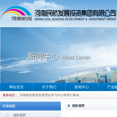
网站首页
关于我们
新闻中心
产业
河南航投集团党委理论学习中心组举行集体...
最新动态：
河南航投集团党委理论学习中心组举行集体...
河南航投集团党委理论学习中心组举行集体...
国际视野
行业动态
河南航投集团党委理论学习中心组举行集体...
国际视野