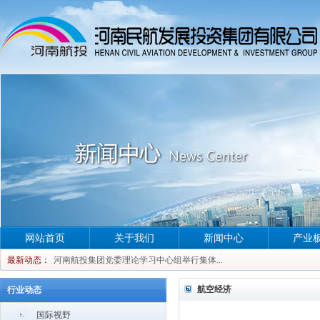
网站首页
关于我们
新闻中心
产业
河南航投集团党委理论学习中心组举行集体...
最新动态：
河南航投集团党委理论学习中心组举行集体...
河南航投集团党委理论学习中心组举行集体...
航空经济
行业动态
河南航投集团党委理论学习中心组举行集体...
国际视野