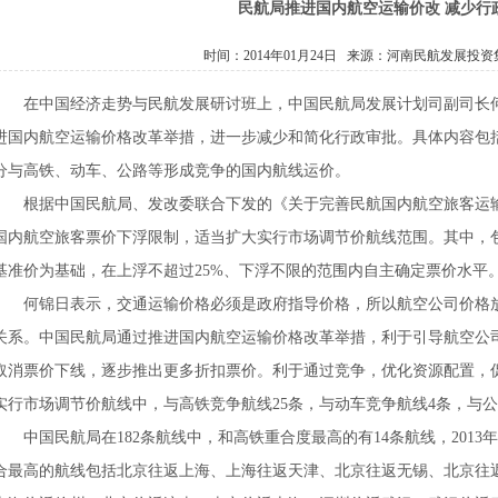
民航局推进国内航空运输价改 减少行
时间：2014年01月24日 来源：
河南民航发展投资
在中国经济走势与民航发展研讨班上，中国民航局发展计划司副司长
进国内航空运输价格改革举措，进一步减少和简化行政审批。具体内容包
分与高铁、动车、公路等形成竞争的国内航线运价。
根据中国民航局、发改委联合下发的《关于完善民航国内航空旅客运
国内航空旅客票价下浮限制，适当扩大实行市场调节价航线范围。其中，
基准价为基础，在上浮不超过25%、下浮不限的范围内自主确定票价水平
何锦日表示，交通运输价格必须是政府指导价格，所以航空公司价格
关系。中国民航局通过推进国内航空运输价格改革举措，利于引导航空公
取消票价下线，逐步推出更多折扣票价。利于通过竞争，优化资源配置，
实行市场调节价航线中，与高铁竞争航线25条，与动车竞争航线4条，与公
中国民航局在182条航线中，和高铁重合度最高的有14条航线，2013
合最高的航线包括北京往返上海、上海往返天津、北京往返无锡、北京往