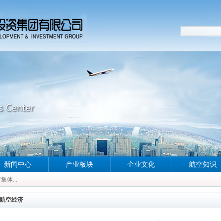
新闻中心
产业板块
企业文化
航空知识
体...
体...
体...
航空经济
体...