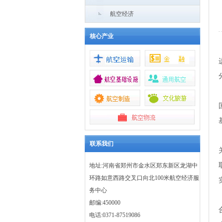
航空经济
核心产业
联系我们
地址:河南省郑州市金水区郑东新区龙湖中
环路如意西路交叉口向北100米航空经济服
务中心
邮编:450000
电话:0371-87519086