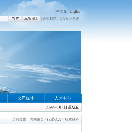
·
中文版
·
English
|
企业邮箱
|
OA办公系统
公司媒体
人才中心
2026年8月7日 星期五
当前位置：
网站首页
>
行业动态
>
航空经济